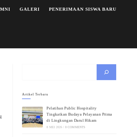
MNI
GALERI
PENERIMAAN SISWA BARU
Cari
Artikel Terbaru
Pelatihan Public Hospitality
Tingkatkan Budaya Pelayanan Prima
g
di Lingkungan Darul Hikam
8 MEI 2026
/
0 COMMENTS