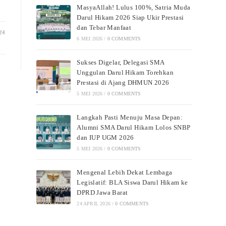
MasyaAllah! Lulus 100%, Satria Muda
Darul Hikam 2026 Siap Ukir Prestasi
dan Tebar Manfaat
24
6 MEI 2026
/
0 COMMENTS
Sukses Digelar, Delegasi SMA
Unggulan Darul Hikam Torehkan
Prestasi di Ajang DHMUN 2026
5 MEI 2026
/
0 COMMENTS
Langkah Pasti Menuju Masa Depan:
Alumni SMA Darul Hikam Lolos SNBP
dan IUP UGM 2026
5 MEI 2026
/
0 COMMENTS
Mengenal Lebih Dekat Lembaga
Legislatif: BLA Siswa Darul Hikam ke
DPRD Jawa Barat
24 APRIL 2026
/
0 COMMENTS