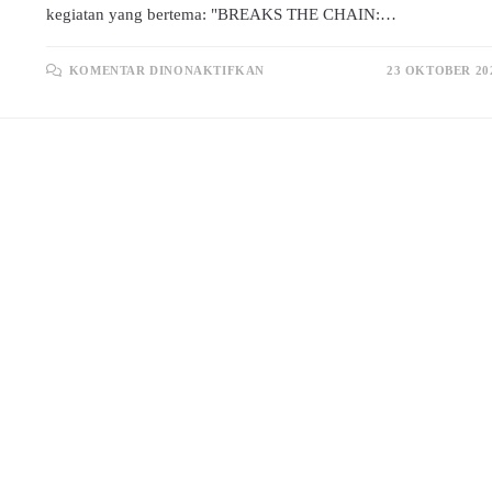
kegiatan yang bertema: "BREAKS THE CHAIN:…
PADA
KOMENTAR DINONAKTIFKAN
23 OKTOBER 20
“BREAKS
THE
CHAIN:
STAND
UP,
SPEAK
OUT
AGAINTS
BULLYING”