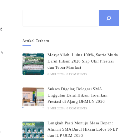
Cari
ng
Artikel Terbaru
n,
MasyaAllah! Lulus 100%, Satria Muda
Darul Hikam 2026 Siap Ukir Prestasi
dan Tebar Manfaat
6 MEI 2026
/
0 COMMENTS
Sukses Digelar, Delegasi SMA
Unggulan Darul Hikam Torehkan
Prestasi di Ajang DHMUN 2026
5 MEI 2026
/
0 COMMENTS
Langkah Pasti Menuju Masa Depan:
Alumni SMA Darul Hikam Lolos SNBP
a
dan IUP UGM 2026