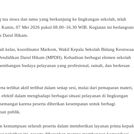
 tua siswa dan tamu yang berkunjung ke lingkungan sekolah, telah
i Kamis, 07 Mei 2026 pukul 08.00–16.30 WIB. Kegiatan ini berlangsu
as Darul Hikam.
 wali kelas, koordinator Markom, Wakil Kepala Sekolah Bidang Kesiswaa
s Pendidikan Darul Hikam (MPDH). Kehadiran berbagai elemen sekolah
embangun budaya pelayanan yang profesional, ramah, dan berkesan
a terlihat aktif terlibat dalam setiap sesi, mulai dari pemaparan materi,
g efektif dalam menghadapi berbagai situasi pelayanan di lingkungan
 semangat karena peserta diberikan kesempatan untuk berbagi
nan publik.
an kemampuan seluruh peserta dalam memberikan layanan prima kepad